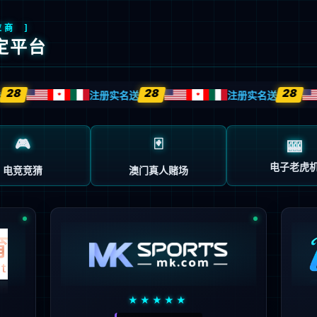
股票代码
J40
鲲鹏