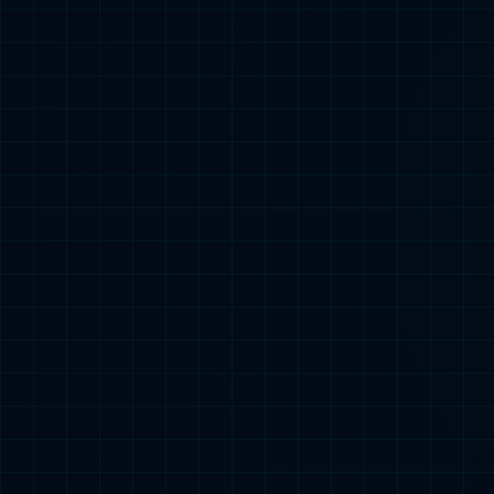
5合1清洁功能
集扫地、洗地、吸尘、推尘、拖
一机多用